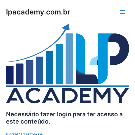
Ir
para
lpacademy.com.br
Main
o
conteúdo
Men
Necessário fazer login para ter acesso a
este conteúdo.
Entre
Cadastre-se