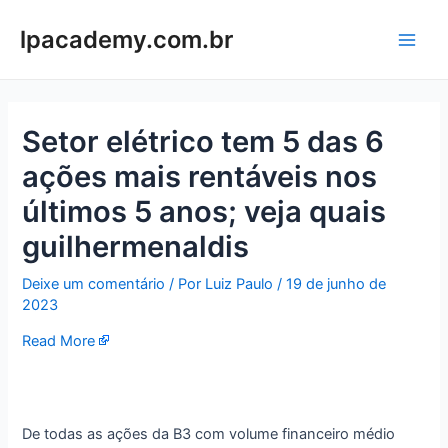
Ir
para
lpacademy.com.br
Main
o
conteúdo
Men
Setor elétrico tem 5 das 6
ações mais rentáveis nos
últimos 5 anos; veja quais
guilhermenaldis
Deixe um comentário
/ Por
Luiz Paulo
/
19 de junho de
2023
Read More
De todas as ações da B3 com volume financeiro médio