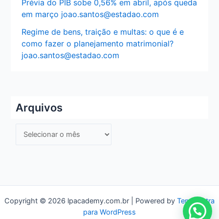
Prévia do PIB sobe 0,56% em abril, após queda
em março joao.santos@estadao.com
Regime de bens, traição e multas: o que é e
como fazer o planejamento matrimonial?
joao.santos@estadao.com
Arquivos
A
r
q
u
i
v
Copyright © 2026 lpacademy.com.br | Powered by
Tema Astra
para WordPress
o