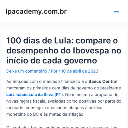
Ir
para
lpacademy.com.br
Main
o
conteúdo
Men
100 dias de Lula: compare o
desempenho do Ibovespa no
início de cada governo
Deixe um comentário
/ Por
/
10 de abril de 2023
As tensões com o mercado financeiro e o
Banco Central
marcaram os primeiros cem dias de governo do presidente
Luiz Inácio Lula da Silva
(
PT
)
. Nem mesmo a proposta de
novas regras fiscais, avaliadas como positivas por parte do
mercado, conseguiu ofuscar os ataques à política
monetária do BC e às metas de inflação.
Os embates foram sentidos pelo mercado financeiro. Um