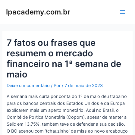
Ir
para
lpacademy.com.br
Main
o
conteúdo
Men
7 fatos ou frases que
resumem o mercado
financeiro na 1ª semana de
maio
Deixe um comentário
/ Por
/
7 de maio de 2023
A semana mais curta por conta do 1º de maio deu trabalho
para os bancos centrais dos Estados Unidos e da Europa
explicarem mais um aperto monetário. Aqui no Brasil, o
Comitê de Política Monetária (Copom), apesar de manter a
Selic em 13,75%, também teve de defender a sua decisão.
O BC acenou com ‘tchauzinho’ de miss ao novo arcabouço