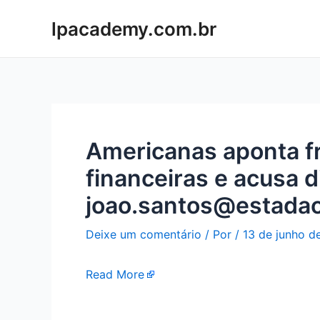
Ir
lpacademy.com.br
para
o
conteúdo
Americanas aponta 
financeiras e acusa di
joao.santos@estada
Deixe um comentário
/ Por
/
13 de junho d
Read More