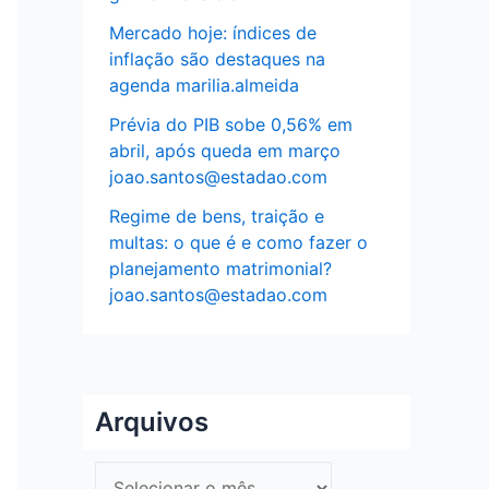
Mercado hoje: índices de
inflação são destaques na
agenda marilia.almeida
Prévia do PIB sobe 0,56% em
abril, após queda em março
joao.santos@estadao.com
Regime de bens, traição e
multas: o que é e como fazer o
planejamento matrimonial?
joao.santos@estadao.com
Arquivos
A