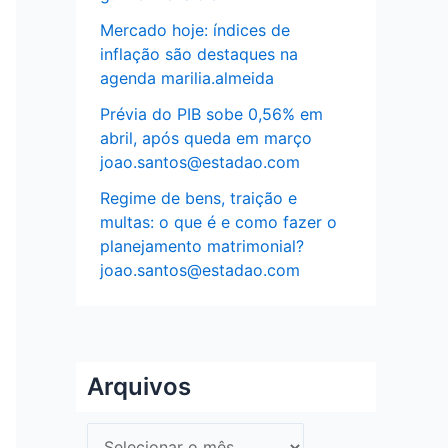
Mercado hoje: índices de
inflação são destaques na
agenda marilia.almeida
Prévia do PIB sobe 0,56% em
abril, após queda em março
joao.santos@estadao.com
Regime de bens, traição e
multas: o que é e como fazer o
planejamento matrimonial?
joao.santos@estadao.com
Arquivos
A