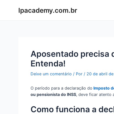
Ir
lpacademy.com.br
para
o
conteúdo
Aposentado precisa d
Entenda!
Deixe um comentário
/ Por
/
20 de abril d
O período para a declaração do
Imposto d
ou pensionista do INSS
, deve ficar atento
Como funciona a dec