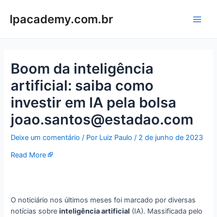
Ir
para
lpacademy.com.br
Main
o
conteúdo
Men
Boom da inteligência
artificial: saiba como
investir em IA pela bolsa
joao.santos@estadao.com
Deixe um comentário
/ Por
Luiz Paulo
/
2 de junho de 2023
Read More
O noticiário nos últimos meses foi marcado por diversas
notícias sobre
inteligência artificial
(IA). Massificada pelo