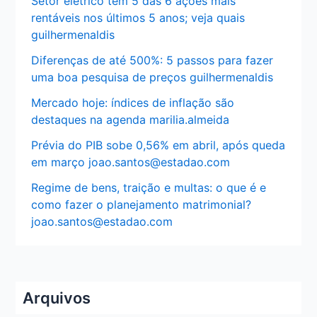
Setor elétrico tem 5 das 6 ações mais
rentáveis nos últimos 5 anos; veja quais
guilhermenaldis
Diferenças de até 500%: 5 passos para fazer
uma boa pesquisa de preços guilhermenaldis
Mercado hoje: índices de inflação são
destaques na agenda marilia.almeida
Prévia do PIB sobe 0,56% em abril, após queda
em março joao.santos@estadao.com
Regime de bens, traição e multas: o que é e
como fazer o planejamento matrimonial?
joao.santos@estadao.com
Arquivos