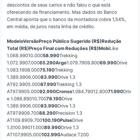
descontos de seus carros e não falou o que está
oferecendo de financiamento. Mas dados do Banco
Central aponta que o banco da montadora cobra 1,54%,
em média, de juros nesta linha de crédito.
Modelo
Versão
Preço Público Sugerido (R$)
Redução
Total (R$)
Preço Final com Reduções (R$)
Mobi
Like
1.068.99010.000
58.990
Trekking
1.072.9907.000
65.290
Argo
1.079.7909.800
69.990
Drive
1.083.1908.000
75.190
Trekking
1.389.9906.000
83.990
Drive 1.3
AT92.9905.000
87.990
Trekking 1.3
AT97.9905.000
92.990
Cronos
1.084.79012.800
71.990
Driv
e 1.088.89010.700
78.190
Drive
1.389.9906.000
83.990
Drive 1.3
AT97.9909.700
88.290
Precision 1.3
AT109.8909.700
100.190
Pulse
Drive
1.3100.99011.000
89.990
Drive 1.3
AT107.9905.000
102.990
Audace T200