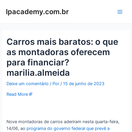
Ir
para
lpacademy.com.br
Main
o
conteúdo
Men
Carros mais baratos: o que
as montadoras oferecem
para financiar?
marilia.almeida
Deixe um comentário
/ Por
/
15 de junho de 2023
Read More
Nove montadoras de carros aderiram nesta quarta-feira,
14/06, ao
programa do governo federal que prevê a