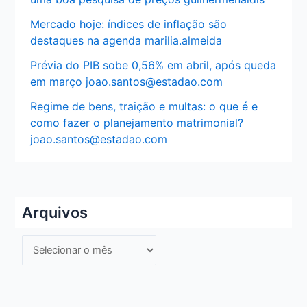
Mercado hoje: índices de inflação são
destaques na agenda marilia.almeida
Prévia do PIB sobe 0,56% em abril, após queda
em março joao.santos@estadao.com
Regime de bens, traição e multas: o que é e
como fazer o planejamento matrimonial?
joao.santos@estadao.com
Arquivos
A
r
q
u