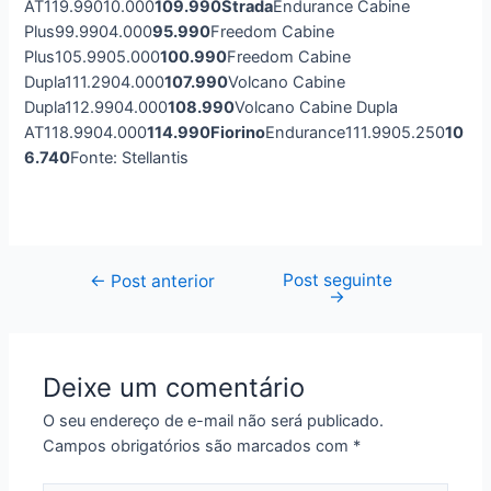
AT119.99010.000
109.990
Strada
Endurance Cabine
Plus99.9904.000
95.990
Freedom Cabine
Plus105.9905.000
100.990
Freedom Cabine
Dupla111.2904.000
107.990
Volcano Cabine
Dupla112.9904.000
108.990
Volcano Cabine Dupla
AT118.9904.000
114.990
Fiorino
Endurance111.9905.250
10
6.740
Fonte: Stellantis
Post seguinte
Navegação
←
Post anterior
→
de
Post
Deixe um comentário
O seu endereço de e-mail não será publicado.
Campos obrigatórios são marcados com
*