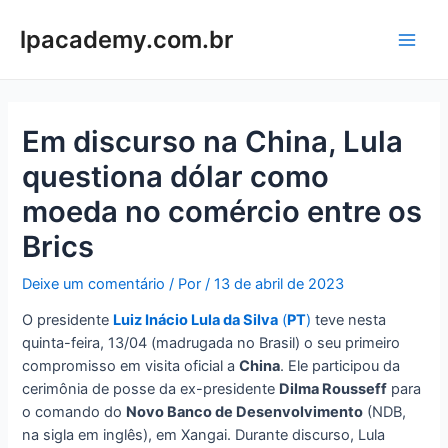
Ir
para
lpacademy.com.br
Main
o
conteúdo
Men
Em discurso na China, Lula
questiona dólar como
moeda no comércio entre os
Brics
Deixe um comentário
/ Por
/
13 de abril de 2023
O presidente
Luiz Inácio Lula da Silva
(
PT
)
teve nesta
quinta-feira, 13/04 (madrugada no Brasil) o seu primeiro
compromisso em visita oficial a
China
. Ele participou da
cerimônia de posse da ex-presidente
Dilma Rousseff
para
o comando do
Novo Banco de Desenvolvimento
(NDB,
na sigla em inglês), em Xangai. Durante discurso, Lula