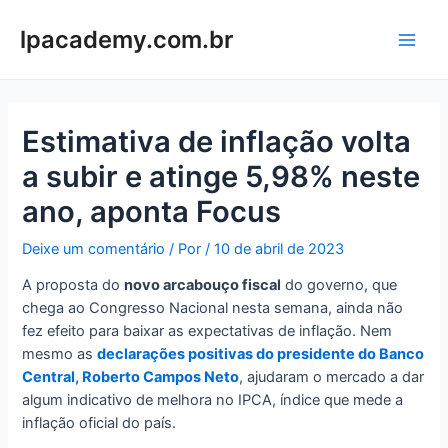
Ir
para
lpacademy.com.br
Main
o
conteúdo
Men
Estimativa de inflação volta
a subir e atinge 5,98% neste
ano, aponta Focus
Deixe um comentário
/ Por
/
10 de abril de 2023
A proposta do
novo arcabouço fiscal
do governo, que
chega ao Congresso Nacional nesta semana, ainda não
fez efeito para baixar as expectativas de inflação. Nem
mesmo as
declarações positivas do presidente do Banco
Central, Roberto Campos Neto
, ajudaram o mercado a dar
algum indicativo de melhora no IPCA, índice que mede a
inflação oficial do país.