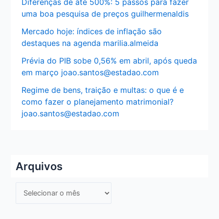
Diferenças de até 500%: 5 passos para fazer
uma boa pesquisa de preços guilhermenaldis
Mercado hoje: índices de inflação são
destaques na agenda marilia.almeida
Prévia do PIB sobe 0,56% em abril, após queda
em março joao.santos@estadao.com
Regime de bens, traição e multas: o que é e
como fazer o planejamento matrimonial?
joao.santos@estadao.com
Arquivos
A
r
q