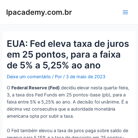
Ir
para
lpacademy.com.br
Main
o
conteúdo
Men
EUA: Fed eleva taxa de juros
em 25 pontos, para a faixa
de 5% a 5,25% ao ano
Deixe um comentário
/ Por
/
3 de maio de 2023
O
Federal Reserve (Fed)
decidiu elevar nesta quarta-feira,
3, a taxa dos Fed Funds em 25 pontos-base (pb), para a
faixa entre 5% e 5,25% ao ano. A decisão foi unânime. É a
décima vez consecutiva que a autoridade monetária
americana opta por subir a taxa.
O Fed também elevou a taxa de juros paga sobre saldo de
reserva para 5,15% e a taxa de desconto em 25 pontos-