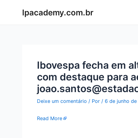
Ir
lpacademy.com.br
para
o
conteúdo
Ibovespa fecha em alt
com destaque para aé
joao.santos@estada
Deixe um comentário
/ Por
/
6 de junho de
Read More