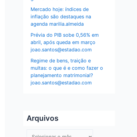
Mercado hoje: índices de
inflação são destaques na
agenda marilia.almeida
Prévia do PIB sobe 0,56% em
abril, após queda em março
joao.santos@estadao.com
Regime de bens, traição e
multas: o que é e como fazer o
planejamento matrimonial?
joao.santos@estadao.com
Arquivos
A