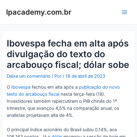
Ir
para
lpacademy.com.br
Main
o
conteúdo
Men
Ibovespa fecha em alta após
divulgação do texto do
arcabouço fiscal; dólar sobe
Deixe um comentário
/ Por
/
18 de abril de 2023
O
Ibovespa
fechou em alta após a
publicação do novo
texto do arcabouço fiscal
nesta terça-feira (18).
Investidores também repercutiram o PIB chinês do 1º
trimestre, que avançou 4,5% na comparação anual, os
analistas projetavam alta de 4%.
O principal índice acionário do Brasil subiu 0,14%, aos
106.163 pontos. Já o
dólar
encerrou a sessão de hoje em