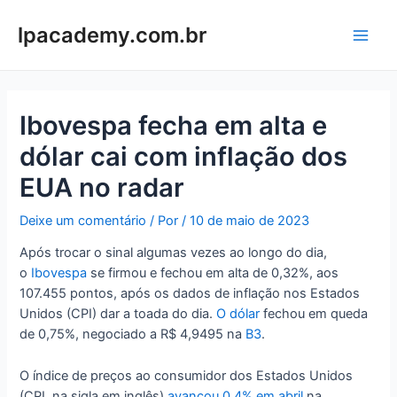
Ir
para
lpacademy.com.br
Main
o
conteúdo
Men
Ibovespa fecha em alta e
dólar cai com inflação dos
EUA no radar
Deixe um comentário
/ Por
/
10 de maio de 2023
Após trocar o sinal algumas vezes ao longo do dia,
o
Ibovespa
se firmou e fechou em alta de 0,32%, aos
107.455 pontos, após os dados de inflação nos Estados
Unidos (CPI) dar a toada do dia.
O dólar
fechou em queda
de 0,75%, negociado a R$ 4,9495 na
B3
.
O índice de preços ao consumidor dos Estados Unidos
(CPI, na sigla em inglês)
avançou 0,4% em abril
na