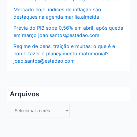
Mercado hoje: índices de inflação são
destaques na agenda marilia.almeida
Prévia do PIB sobe 0,56% em abril, após queda
em março joao.santos@estadao.com
Regime de bens, traição e multas: o que é e
como fazer o planejamento matrimonial?
joao.santos@estadao.com
Arquivos
A
r
q
u