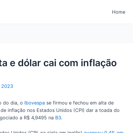
Home
a e dólar cai com inflação
e 2023
o do dia, o
Ibovespa
se firmou e fechou em alta de
de inflação nos Estados Unidos (CPI) dar a toada do
gociado a R$ 4,9495 na
B3
.
dos Unidos (CPI, na sigla em inglês)
avançou 0,4% em