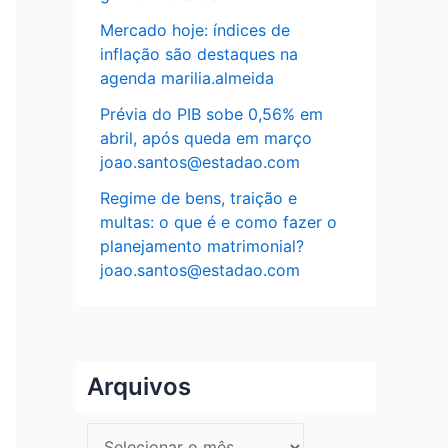
Mercado hoje: índices de
inflação são destaques na
agenda marilia.almeida
Prévia do PIB sobe 0,56% em
abril, após queda em março
joao.santos@estadao.com
Regime de bens, traição e
multas: o que é e como fazer o
planejamento matrimonial?
joao.santos@estadao.com
Arquivos
A