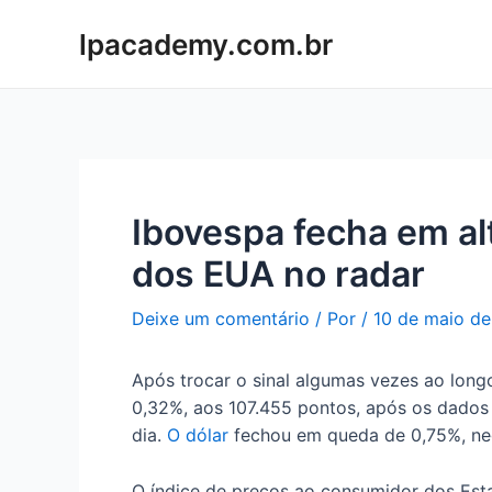
Ir
lpacademy.com.br
para
o
conteúdo
Ibovespa fecha em alt
dos EUA no radar
Deixe um comentário
/ Por
/
10 de maio d
Após trocar o sinal algumas vezes ao long
0,32%, aos 107.455 pontos, após os dados 
dia.
O dólar
fechou em queda de 0,75%, ne
O índice de preços ao consumidor dos Esta