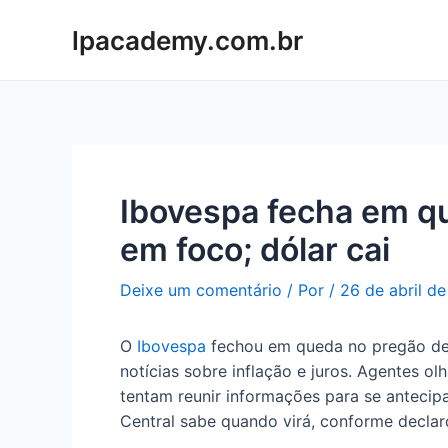
Ir
lpacademy.com.br
para
o
conteúdo
Ibovespa fecha em qu
em foco; dólar cai
Deixe um comentário
/ Por
/
26 de abril d
O
Ibovespa
fechou em queda no pregão des
notícias sobre inflação e juros. Agentes 
tentam reunir informações para se antecip
Central sabe quando virá, conforme decl