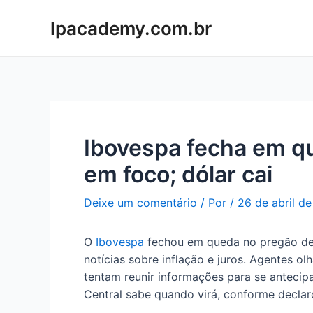
Ir
lpacademy.com.br
para
o
conteúdo
Ibovespa fecha em qu
em foco; dólar cai
Deixe um comentário
/ Por
/
26 de abril d
O
Ibovespa
fechou em queda no pregão des
notícias sobre inflação e juros. Agentes 
tentam reunir informações para se antecip
Central sabe quando virá, conforme decl