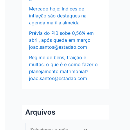
Mercado hoje: índices de
inflação são destaques na
agenda marilia.almeida
Prévia do PIB sobe 0,56% em
abril, após queda em março
joao.santos@estadao.com
Regime de bens, traição e
multas: o que é e como fazer o
planejamento matrimonial?
joao.santos@estadao.com
Arquivos
A