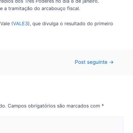
édios dos Três Poderes no dia 8 de janeiro.
e a tramitação do arcabouço fiscal.
Vale (
VALE3
), que divulga o resultado do primeiro
Post seguinte
→
do.
Campos obrigatórios são marcados com
*