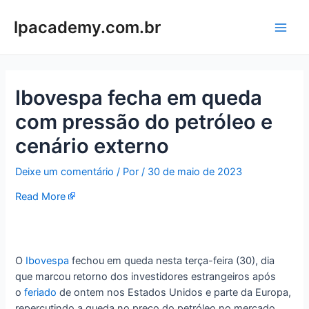
Ir
para
lpacademy.com.br
Main
o
conteúdo
Men
Ibovespa fecha em queda
com pressão do petróleo e
cenário externo
Deixe um comentário
/ Por
/
30 de maio de 2023
Read More
O
Ibovespa
fechou em queda nesta terça-feira (30), dia
que marcou retorno dos investidores estrangeiros após
o
feriado
de ontem nos Estados Unidos e parte da Europa,
repercutindo a queda no preço do petróleo no mercado