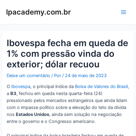
Ir
para
lpacademy.com.br
Main
o
conteúdo
Men
Ibovespa fecha em queda de
1% com pressão vinda do
exterior; dólar recuou
Deixe um comentário
/ Por
/
24 de maio de 2023
O
Ibovespa
, o principal índice da
Bolsa de Valores do Brasil
,
a
B3
, fechou em queda nesta quarta-feira (24)
pressionado pelos mercados estrangeiros que ainda lidam
com o impasse político sobre a elevação do teto da dívida
nos
Estados Unidos
, ainda sem solução na negociação
entre o governo e o Congresso americano.
O principal índice da bolsa brasileira fechou em queda de