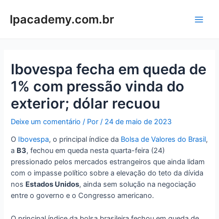
Ir
para
lpacademy.com.br
Main
o
conteúdo
Men
Ibovespa fecha em queda de
1% com pressão vinda do
exterior; dólar recuou
Deixe um comentário
/ Por
/
24 de maio de 2023
O
Ibovespa
, o principal índice da
Bolsa de Valores do Brasil
,
a
B3
, fechou em queda nesta quarta-feira (24)
pressionado pelos mercados estrangeiros que ainda lidam
com o impasse político sobre a elevação do teto da dívida
nos
Estados Unidos
, ainda sem solução na negociação
entre o governo e o Congresso americano.
O principal índice da bolsa brasileira fechou em queda de