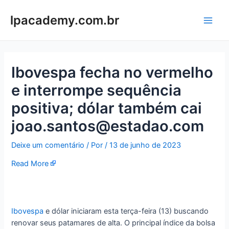
Ir
para
lpacademy.com.br
Main
o
conteúdo
Men
Ibovespa fecha no vermelho
e interrompe sequência
positiva; dólar também cai
joao.santos@estadao.com
Deixe um comentário
/ Por
/
13 de junho de 2023
Read More
Ibove
s
pa
e dólar iniciaram esta terça-feira (13) buscando
renovar seus patamares de alta. O principal índice da bolsa