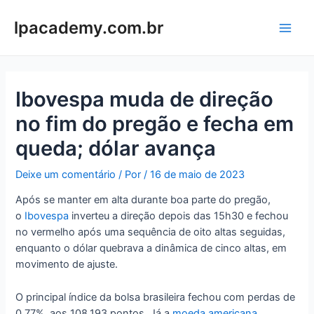
Ir
para
lpacademy.com.br
Main
o
conteúdo
Men
Ibovespa muda de direção
no fim do pregão e fecha em
queda; dólar avança
Deixe um comentário
/ Por
/
16 de maio de 2023
Após se manter em alta durante boa parte do pregão,
o
Ibovespa
inverteu a direção depois das 15h30 e fechou
no vermelho após uma sequência de oito altas seguidas,
enquanto o dólar quebrava a dinâmica de cinco altas, em
movimento de ajuste.
O principal índice da bolsa brasileira fechou com perdas de
0,77%, aos 108.193 pontos. Já a
moeda americana