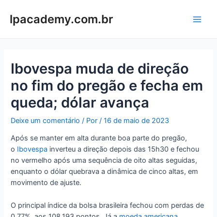
Ir
para
lpacademy.com.br
Main
o
conteúdo
Men
Ibovespa muda de direção
no fim do pregão e fecha em
queda; dólar avança
Deixe um comentário
/ Por
/
16 de maio de 2023
Após se manter em alta durante boa parte do pregão,
o
Ibovespa
inverteu a direção depois das 15h30 e fechou
no vermelho após uma sequência de oito altas seguidas,
enquanto o dólar quebrava a dinâmica de cinco altas, em
movimento de ajuste.
O principal índice da bolsa brasileira fechou com perdas de
0,77%, aos 108.193 pontos. Já a
moeda americana