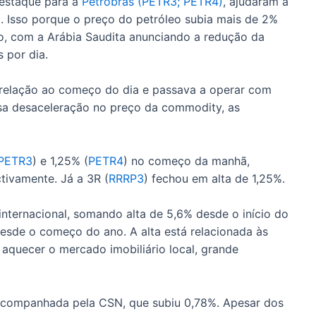
destaque para a
Petrobras (PETR3; PETR4)
, ajudaram a
o. Isso porque o preço do petróleo subia mais de 2%
, com a Arábia Saudita anunciando a redução da
 por dia.
m relação ao começo do dia e passava a operar com
ssa desaceleração no preço da commodity, as
PETR3
) e 1,25% (
PETR4
) no começo da manhã,
tivamente. Já a 3R (
RRRP3
) fechou em alta de 1,25%.
internacional, somando alta de 5,6% desde o início do
esde o começo do ano. A alta está relacionada às
 aquecer o mercado imobiliário local, grande
acompanhada pela CSN, que subiu 0,78%. Apesar dos