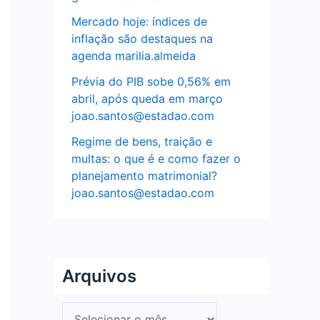
Mercado hoje: índices de
inflação são destaques na
agenda marilia.almeida
Prévia do PIB sobe 0,56% em
abril, após queda em março
joao.santos@estadao.com
Regime de bens, traição e
multas: o que é e como fazer o
planejamento matrimonial?
joao.santos@estadao.com
Arquivos
A