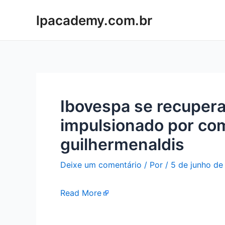
Ir
lpacademy.com.br
para
o
conteúdo
Ibovespa se recupera
impulsionado por com
guilhermenaldis
Deixe um comentário
/ Por
/
5 de junho de
Read More