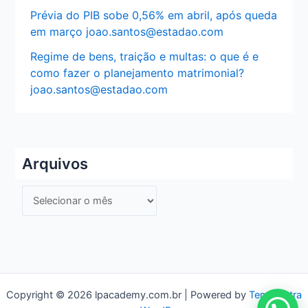
Prévia do PIB sobe 0,56% em abril, após queda
em março joao.santos@estadao.com
Regime de bens, traição e multas: o que é e
como fazer o planejamento matrimonial?
joao.santos@estadao.com
Arquivos
A
r
q
u
i
v
Copyright © 2026 lpacademy.com.br | Powered by
Tema Astra