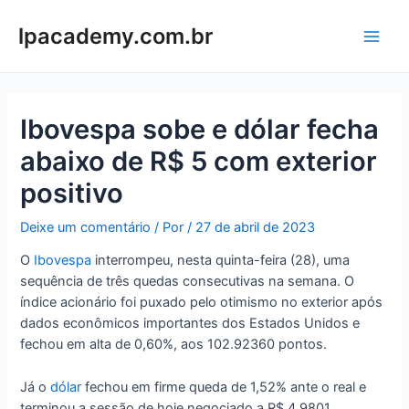
Ir
para
lpacademy.com.br
Main
o
conteúdo
Men
Ibovespa sobe e dólar fecha
abaixo de R$ 5 com exterior
positivo
Deixe um comentário
/ Por
/
27 de abril de 2023
O
Ibovespa
interrompeu, nesta quinta-feira (28), uma
sequência de três quedas consecutivas na semana. O
índice acionário foi puxado pelo otimismo no exterior após
dados econômicos importantes dos Estados Unidos e
fechou em alta de 0,60%, aos 102.92360 pontos.
Já o
dólar
fechou em firme queda de 1,52% ante o real e
terminou a sessão de hoje negociado a R$ 4,9801.