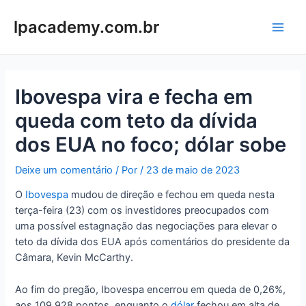
Ir
para
lpacademy.com.br
Main
o
conteúdo
Men
Ibovespa vira e fecha em
queda com teto da dívida
dos EUA no foco; dólar sobe
Deixe um comentário
/ Por
/
23 de maio de 2023
O
Ibovespa
mudou de direção e fechou em queda nesta
terça-feira (23) com os investidores preocupados com
uma possível estagnação das negociações para elevar o
teto da dívida dos EUA após comentários do presidente da
Câmara, Kevin McCarthy.
Ao fim do pregão, Ibovespa encerrou em queda de 0,26%,
aos 109.928 pontos, enquanto o
dólar
fechou em alta de