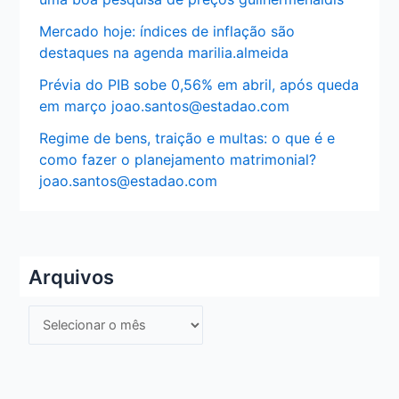
Mercado hoje: índices de inflação são
destaques na agenda marilia.almeida
Prévia do PIB sobe 0,56% em abril, após queda
em março joao.santos@estadao.com
Regime de bens, traição e multas: o que é e
como fazer o planejamento matrimonial?
joao.santos@estadao.com
Arquivos
A
r
q
u