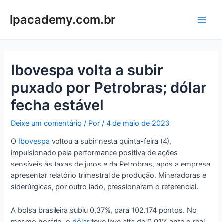
Ir
para
lpacademy.com.br
Main
o
conteúdo
Men
Ibovespa volta a subir
puxado por Petrobras; dólar
fecha estável
Deixe um comentário
/ Por
/
4 de maio de 2023
O
Ibovespa
voltou a subir nesta quinta-feira (4),
impulsionado pela performance positiva de ações
sensíveis às taxas de juros e da Petrobras, após a empresa
apresentar relatório trimestral de produção. Mineradoras e
siderúrgicas, por outro lado, pressionaram o referencial.
A bolsa brasileira subiu 0,37%, para 102.174 pontos. No
mesmo horário, o
dólar
teve leve alta de 0,01% ante o real,