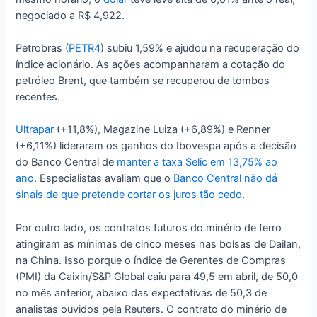
negociado a R$ 4,922.
Petrobras (
PETR4
) subiu 1,59% e ajudou na recuperação do
índice acionário. As ações acompanharam a cotação do
petróleo Brent, que também se recuperou de tombos
recentes.
Ultrapar
(+11,8%), Magazine Luiza (+6,89%) e Renner
(+6,11%) lideraram os ganhos do Ibovespa após a decisão
do Banco Central de
manter a taxa Selic em 13,75% ao
ano
. Especialistas avaliam que o
Banco Central não dá
sinais de que pretende cortar os juros tão cedo
.
Por outro lado, os contratos futuros do minério de ferro
atingiram as mínimas de cinco meses nas bolsas de Dailan,
na China. Isso porque o índice de Gerentes de Compras
(PMI) da Caixin/S&P Global caiu para 49,5 em abril, de 50,0
no mês anterior, abaixo das expectativas de 50,3 de
analistas ouvidos pela Reuters. O contrato do minério de