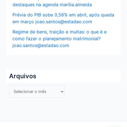
destaques na agenda marilia.almeida
Prévia do PIB sobe 0,56% em abril, após queda
em março joao.santos@estadao.com
Regime de bens, traição e multas: o que é e
como fazer o planejamento matrimonial?
joao.santos@estadao.com
Arquivos
A
r
q
u
i