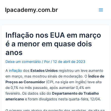
Ir
para
lpacademy.com.br
Main
o
conteúdo
Men
Inflação nos EUA em março
é a menor em quase dois
anos
Deixe um comentário
/ Por
/
12 de abril de 2023
A
inflação
dos
Estados Unidos
registrou um leve aumento
em março, mas mostrou sinais de moderação. O
Índice de
Preços ao Consumidor
(CPI, na sigla em inglês) teve alta
de 0,1% no mês passado, após aumentar 0,4% em
fevereiro. Os dados são do
Departamento do Trabalho
americano
e foram divulgados nesta quarta-feira, 12/04.
O número veio abaixo da projeção dos analistas, de alta na