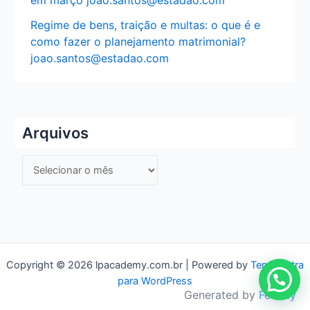
Regime de bens, traição e multas: o que é e
como fazer o planejamento matrimonial?
joao.santos@estadao.com
Arquivos
A
r
q
u
i
v
Copyright © 2026 lpacademy.com.br | Powered by
Tema Astra
para WordPress
o
Generated by
Feedzy
s