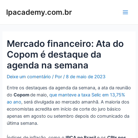
Ir
para
lpacademy.com.br
Main
o
conteúdo
Men
Mercado financeiro: Ata do
Copom é destaque da
agenda na semana
Deixe um comentário
/ Por
/
8 de maio de 2023
Entre os destaques da agenda da semana, a ata da reunião
do
Copom
de maio,
que manteve a taxa Selic em 13,75%
ao ano
, será divulgada ao mercado amanhã. A maioria dos
economistas acredita em início de corte do juro básico
apenas em agosto ou setembro depois do comunicado da
última semana.
Índices de inflação, como o
IPCA no Brasil
e os
CPIs nos