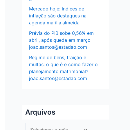
Mercado hoje: índices de
inflação são destaques na
agenda marilia.almeida
Prévia do PIB sobe 0,56% em
abril, após queda em março
joao.santos@estadao.com
Regime de bens, traição e
multas: o que é e como fazer o
planejamento matrimonial?
joao.santos@estadao.com
Arquivos
A