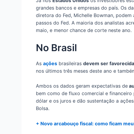
Já nos
Estados Unidos
os investidores est
grandes bancos e empresas do país. Os da
diretora do Fed, Michelle Bowman, podem 
passos do Fed. A maioria dos analistas ac
maio, e menor chance de corte neste ano.
No Brasil
As
ações
brasileiras
devem ser favorecida
nos últimos três meses deste ano e també
Ambos os dados geram expectativas de
au
bem como de fluxo comercial e financeiro 
dólar e os juros e dão sustentação a açõe
Bolsa.
+ Novo arcabouço fiscal: como ficam meu