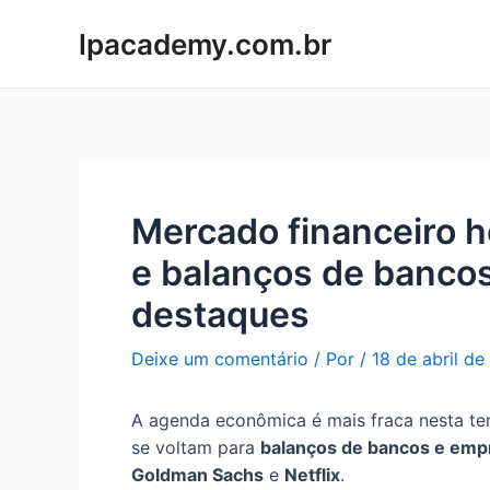
Ir
lpacademy.com.br
para
o
conteúdo
Mercado financeiro ho
e balanços de banco
destaques
Deixe um comentário
/ Por
/
18 de abril d
A agenda econômica é mais fraca nesta ter
se voltam para
balanços de bancos e emp
Goldman Sachs
e
Netflix
.