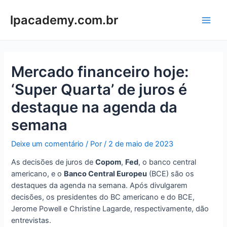
Ir
para
lpacademy.com.br
Main
o
conteúdo
Men
Mercado financeiro hoje:
‘Super Quarta’ de juros é
destaque na agenda da
semana
Deixe um comentário
/ Por
/
2 de maio de 2023
As decisões de juros de
Copom
,
Fed
, o banco central
americano, e o
Banco Central Europeu
(BCE) são os
destaques da agenda na semana. Após divulgarem
decisões, os presidentes do BC americano e do BCE,
Jerome Powell e Christine Lagarde, respectivamente, dão
entrevistas.