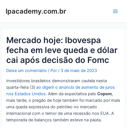
Ir
para
lpacademy.com.br
Main
o
conteúdo
Men
Mercado hoje: Ibovespa
fecha em leve queda e dólar
cai após decisão do Fomc
Deixe um comentário
/ Por
/
3 de maio de 2023
Investidores brasileiros demonstraram cautela nesta
quarta-feira (3)
ao digerir o anúncio de aumento de juros
nos Estados Unidos
. Além da expectativa pelo
Copom
,
mais tarde, o pregão de hoje também foi marcado por mais
uma queda expressiva do petróleo no mercado
internacional com o temor de uma recessão nos EUA. A
temporada de balanços também esteve na pauta.