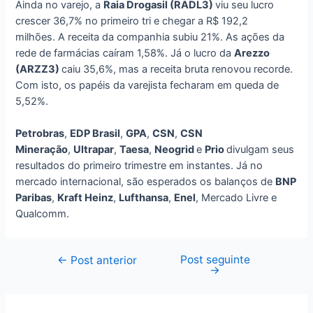
Ainda no varejo, a
Raia Drogasil (RADL3)
viu seu lucro
crescer 36,7% no primeiro tri e chegar a R$ 192,2
milhões. A receita da companhia subiu 21%. As ações da
rede de farmácias caíram 1,58%. Já o lucro da
Arezzo
(ARZZ3)
caiu 35,6%, mas a receita bruta renovou recorde.
Com isto, os papéis da varejista fecharam em queda de
5,52%.
Petrobras
,
EDP Brasil
,
GPA
,
CSN
,
CSN
Mineração
,
Ultrapar
,
Taesa
,
Neogrid
e
Prio
divulgam seus
resultados do primeiro trimestre em instantes. Já no
mercado internacional, são esperados os balanços de
BNP
Paribas
,
Kraft Heinz
,
Lufthansa
,
Enel
, Mercado Livre e
Qualcomm.
Post seguinte
Navegação
←
Post anterior
→
de
Post