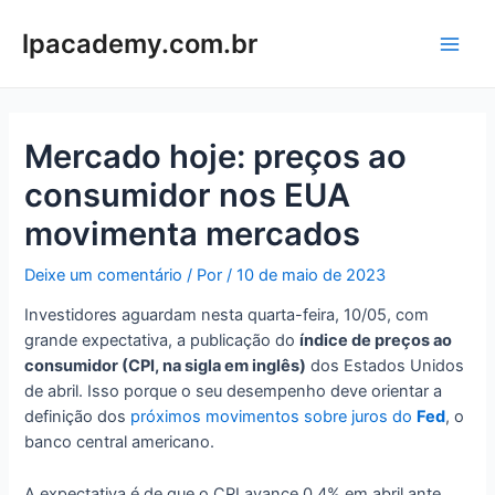
Ir
para
lpacademy.com.br
Main
o
conteúdo
Men
Mercado hoje: preços ao
consumidor nos EUA
movimenta mercados
Deixe um comentário
/ Por
/
10 de maio de 2023
Investidores aguardam nesta quarta-feira, 10/05, com
grande expectativa, a publicação do
índice de preços ao
consumidor (CPI, na sigla em inglês)
dos Estados Unidos
de abril. Isso porque o seu desempenho deve orientar a
definição dos
próximos movimentos sobre juros do
Fed
, o
banco central americano.
A expectativa é de que o CPI avance 0,4% em abril ante