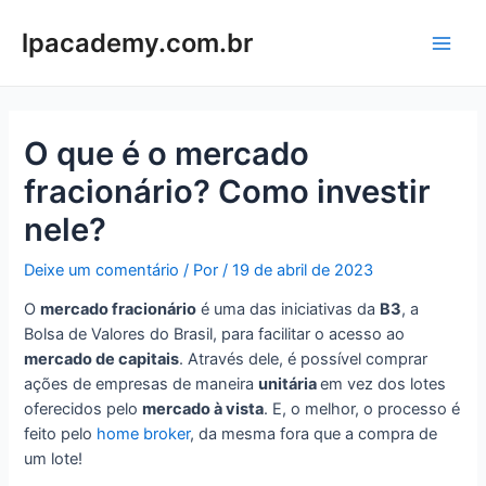
Ir
para
lpacademy.com.br
Main
o
conteúdo
Men
O que é o mercado
fracionário? Como investir
nele?
Deixe um comentário
/ Por
/
19 de abril de 2023
O
mercado fracionário
é uma das iniciativas da
B3
, a
Bolsa de Valores do Brasil, para facilitar o acesso ao
mercado de capitais
. Através dele, é possível comprar
ações de empresas de maneira
unitária
em vez dos lotes
oferecidos pelo
mercado à vista
. E, o melhor, o processo é
feito pelo
home broker
, da mesma fora que a compra de
um lote!