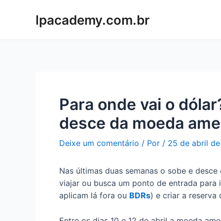
Ir
lpacademy.com.br
para
o
conteúdo
Para onde vai o dólar
desce da moeda ame
Deixe um comentário
/ Por
/
25 de abril d
Nas últimas duas semanas o sobe e desce
viajar ou busca um ponto de entrada para 
aplicam lá fora ou
BDRs
) e criar a reserva
Entre os dias 10 e 12 de abril a moeda am