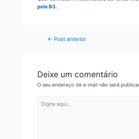
pela B3
.
Navegação
←
Post anterior
de
Post
Deixe um comentário
O seu endereço de e-mail não será publica
Digite
aqui...