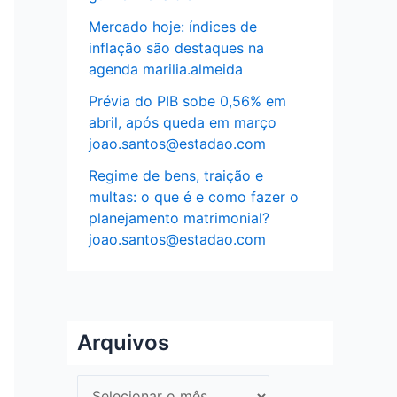
Mercado hoje: índices de
inflação são destaques na
agenda marilia.almeida
Prévia do PIB sobe 0,56% em
abril, após queda em março
joao.santos@estadao.com
Regime de bens, traição e
multas: o que é e como fazer o
planejamento matrimonial?
joao.santos@estadao.com
Arquivos
A