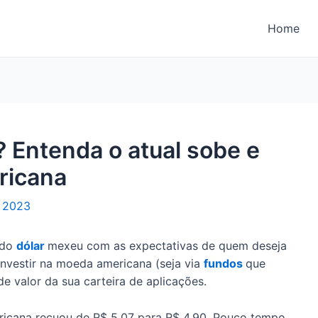
Home
? Entenda o atual sobe e
ricana
e 2023
 do
dólar
mexeu com as expectativas de quem deseja
investir na moeda americana (seja via
fundos
que
 de valor da sua carteira de aplicações.
ericana recuou de R$ 5,07 para R$ 4,90. Pouco tempo