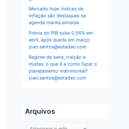
Mercado hoje: índices de
inflação são destaques na
agenda marilia.almeida
Prévia do PIB sobe 0,56% em
abril, após queda em março
joao.santos@estadao.com
Regime de bens, traição e
multas: o que é e como fazer o
planejamento matrimonial?
joao.santos@estadao.com
Arquivos
A