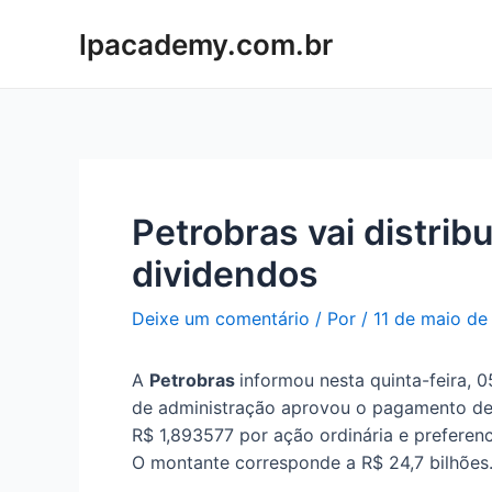
Ir
lpacademy.com.br
para
o
conteúdo
Petrobras vai distrib
dividendos
Deixe um comentário
/ Por
/
11 de maio de
A
Petrobras
informou nesta quinta-feira, 
de administração aprovou o pagamento de
R$ 1,893577 por ação ordinária e preferenc
O montante corresponde a R$ 24,7 bilhões