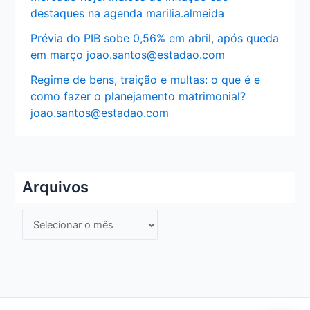
destaques na agenda marilia.almeida
Prévia do PIB sobe 0,56% em abril, após queda
em março joao.santos@estadao.com
Regime de bens, traição e multas: o que é e
como fazer o planejamento matrimonial?
joao.santos@estadao.com
Arquivos
A
r
q
u
i