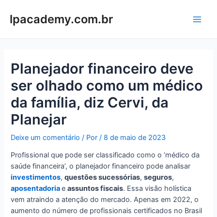
Ir
para
lpacademy.com.br
Main
o
conteúdo
Men
Planejador financeiro deve
ser olhado como um médico
da família, diz Cervi, da
Planejar
Deixe um comentário
/ Por
/
8 de maio de 2023
Profissional que pode ser classificado como o ‘médico da
saúde financeira’, o planejador financeiro pode analisar
investimentos
,
questões sucessórias
,
seguros
,
aposentadoria
e
assuntos fiscais
. Essa visão holística
vem atraindo a atenção do mercado. Apenas em 2022, o
aumento do número de profissionais certificados no Brasil