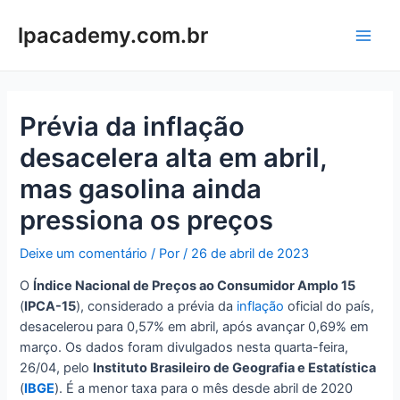
Ir
para
lpacademy.com.br
Main
o
conteúdo
Men
Prévia da inflação
desacelera alta em abril,
mas gasolina ainda
pressiona os preços
Deixe um comentário
/ Por
/
26 de abril de 2023
O
Índice Nacional de Preços ao Consumidor Amplo 15
(
IPCA-15
), considerado a prévia da
inflação
oficial do país,
desacelerou para 0,57% em abril, após avançar 0,69% em
março. Os dados foram divulgados nesta quarta-feira,
26/04, pelo
Instituto Brasileiro de Geografia e Estatística
(
IBGE
). É a menor taxa para o mês desde abril de 2020