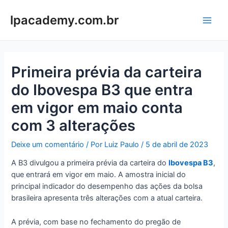
Ir
para
lpacademy.com.br
Main
o
conteúdo
Men
Primeira prévia da carteira
do Ibovespa B3 que entra
em vigor em maio conta
com 3 alterações
Deixe um comentário
/ Por
Luiz Paulo
/
5 de abril de 2023
A B3 divulgou a primeira prévia da carteira do
Ibovespa B3
,
que entrará em vigor em maio. A amostra inicial do
principal indicador do desempenho das ações da bolsa
brasileira apresenta três alterações com a atual carteira.
A prévia, com base no fechamento do pregão de