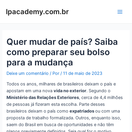
Ir
para
lpacademy.com.br
Main
o
conteúdo
Men
Quer mudar de país? Saiba
como preparar seu bolso
para a mudança
Deixe um comentário
/ Por
/
11 de maio de 2023
Todos os anos, milhares de brasileiros deixam o país e
apostam em uma nova
vida no exterior
. Segundo o
Ministério das Relações Exteriores
, cerca de 4,4 milhões
de pessoas já fizeram esta escolha. Parte desses
brasileiros deixam o país como
expatriados
ou com uma
proposta de trabalho formalizada. Outros, enquanto isso,
saem do Brasil em busca de oportunidades e não têm
planos previamente definidos. Seja qual for o motivo,