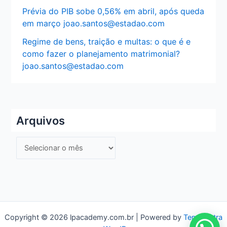
Prévia do PIB sobe 0,56% em abril, após queda
em março joao.santos@estadao.com
Regime de bens, traição e multas: o que é e
como fazer o planejamento matrimonial?
joao.santos@estadao.com
Arquivos
A
r
q
u
i
v
Copyright © 2026 lpacademy.com.br | Powered by
Tema Astra