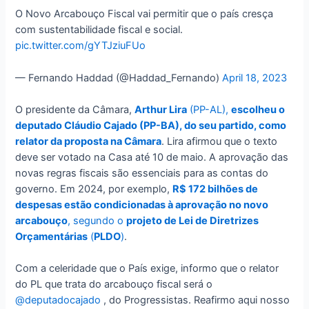
O Novo Arcabouço Fiscal vai permitir que o país cresça
com sustentabilidade fiscal e social.
pic.twitter.com/gYTJziuFUo
— Fernando Haddad (@Haddad_Fernando)
April 18, 2023
O presidente da Câmara,
Arthur Lira
(PP-AL),
escolheu o
deputado Cláudio Cajado (PP-BA), do seu partido, como
relator da proposta na Câmara
. Lira afirmou que o texto
deve ser votado na Casa até 10 de maio. A aprovação das
novas regras fiscais são essenciais para as contas do
governo. Em 2024, por exemplo,
R$ 172 bilhões de
despesas estão condicionadas à aprovação no novo
arcabouço
, segundo o
projeto de Lei de Diretrizes
Orçamentárias
(
PLDO
)
.
Com a celeridade que o País exige, informo que o relator
do PL que trata do arcabouço fiscal será o
@deputadocajado
, do Progressistas. Reafirmo aqui nosso