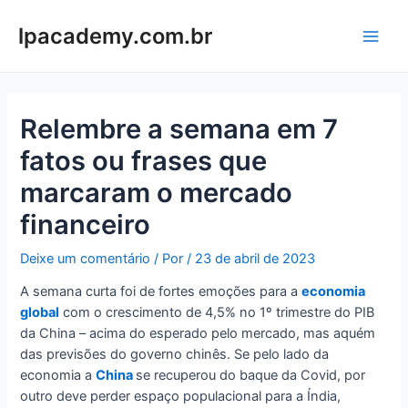
Ir
para
lpacademy.com.br
Main
o
conteúdo
Men
Relembre a semana em 7
fatos ou frases que
marcaram o mercado
financeiro
Deixe um comentário
/ Por
/
23 de abril de 2023
A semana curta foi de fortes emoções para a
economia
global
com o crescimento de 4,5% no 1º trimestre do PIB
da China – acima do esperado pelo mercado, mas aquém
das previsões do governo chinês. Se pelo lado da
economia a
China
se recuperou do baque da Covid, por
outro deve perder espaço populacional para a Índia,