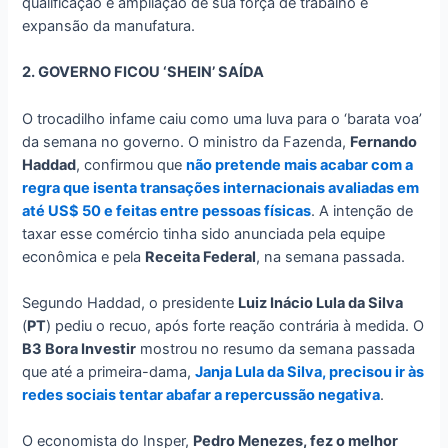
qualificação e ampliação de sua força de trabalho e
expansão da manufatura.
2. GOVERNO FICOU ‘SHEIN’ SAÍDA
O trocadilho infame caiu como uma luva para o ‘barata voa’
da semana no governo. O ministro da Fazenda,
Fernando
Haddad
, confirmou que
não pretende mais acabar com a
regra que isenta transações internacionais avaliadas em
até US$ 50 e feitas entre pessoas físicas
. A intenção de
taxar esse comércio tinha sido anunciada pela equipe
econômica e pela
Receita Federal
, na semana passada.
Segundo Haddad, o presidente
Luiz Inácio Lula da Silva
(
PT
) pediu o recuo, após forte reação contrária à medida. O
B3 Bora Investir
mostrou no resumo da semana passada
que até a primeira-dama,
Janja Lula da Silva, precisou ir às
redes sociais tentar abafar a repercussão negativa
.
O economista do Insper,
Pedro Menezes, fez o melhor