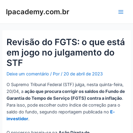
Ir
para
lpacademy.com.br
Main
o
conteúdo
Men
Revisão do FGTS: o que está
em jogo no julgamento do
STF
Deixe um comentário
/ Por
/
20 de abril de 2023
O Supremo Tribunal Federal (STF) julga, nesta quinta-feira,
20/04, a
ação que procura corrigir os saldos do Fundo de
Garantia do Tempo de Serviço (FGTS) contra a inflação
.
Para isso, pode escolher outro índice de correção para o
saldo do fundo, segundo reportagem publicada no
E-
investidor
.
O processo baseia-se na
Ação Direta de