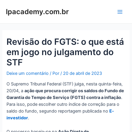
Ir
para
lpacademy.com.br
Main
o
conteúdo
Men
Revisão do FGTS: o que está
em jogo no julgamento do
STF
Deixe um comentário
/ Por
/
20 de abril de 2023
O Supremo Tribunal Federal (STF) julga, nesta quinta-feira,
20/04, a
ação que procura corrigir os saldos do Fundo de
Garantia do Tempo de Serviço (FGTS) contra a inflação
.
Para isso, pode escolher outro índice de correção para o
saldo do fundo, segundo reportagem publicada no
E-
investidor
.
O processo baseia-se na
Ação Direta de