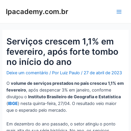
Ir
para
lpacademy.com.br
Main
o
conteúdo
Men
Serviços crescem 1,1% em
fevereiro, após forte tombo
no início do ano
Deixe um comentário
/ Por
Luiz Paulo
/
27 de abril de 2023
O
volume de serviços prestados no país cresceu 1,1% em
fevereiro
, após despencar 3% em janeiro, conforme
divulgou o
Instituto Brasileiro de Geografia e Estatística
(
IBGE
) nesta quinta-feira, 27/04. O resultado veio maior
que o esperado pelo mercado.
Em dezembro do ano passado, o setor atingiu o ponto
mais alta do sua série histórica. No ano, os serviços