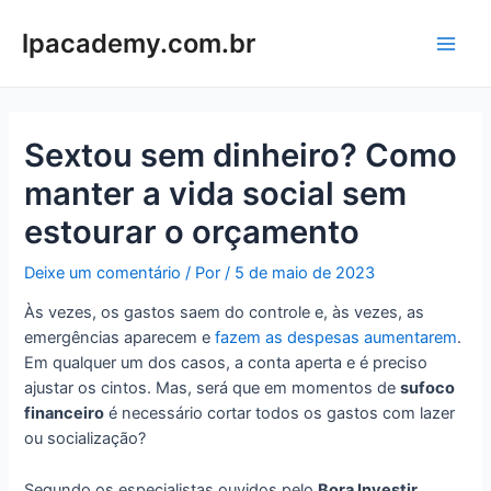
Ir
para
lpacademy.com.br
Main
o
conteúdo
Men
Sextou sem dinheiro? Como
manter a vida social sem
estourar o orçamento
Deixe um comentário
/ Por
/
5 de maio de 2023
Às vezes, os gastos saem do controle e, às vezes, as
emergências aparecem e
fazem as despesas aumentarem
.
Em qualquer um dos casos, a conta aperta e é preciso
ajustar os cintos. Mas, será que em momentos de
sufoco
financeiro
é necessário cortar todos os gastos com lazer
ou socialização?
Segundo os especialistas ouvidos pelo
Bora Investir
,