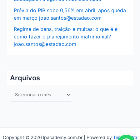
Prévia do PIB sobe 0,56% em abril, após queda
em março joao.santos@estadao.com
Regime de bens, traição e multas: o que é e
como fazer o planejamento matrimonial?
joao.santos@estadao.com
Arquivos
A
r
q
u
i
v
Copyright © 2026 lpacademy.com.br | Powered by
Tema Astra