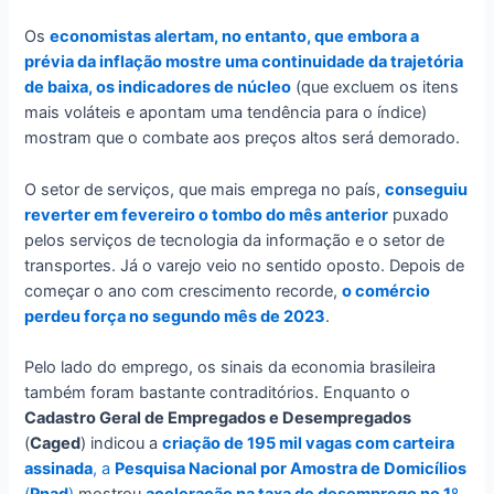
Os
economistas alertam, no entanto, que embora a
prévia da inflação mostre uma continuidade da trajetória
de baixa, os indicadores de núcleo
(que excluem os itens
mais voláteis e apontam uma tendência para o índice)
mostram que o combate aos preços altos será demorado.
O setor de serviços, que mais emprega no país,
conseguiu
reverter em fevereiro o tombo do mês anterior
puxado
pelos serviços de tecnologia da informação e o setor de
transportes. Já o varejo veio no sentido oposto. Depois de
começar o ano com crescimento recorde,
o comércio
perdeu força no segundo mês de 2023
.
Pelo lado do emprego, os sinais da economia brasileira
também foram bastante contraditórios. Enquanto o
Cadastro Geral de Empregados e Desempregados
(
Caged
) indicou a
criação de 195 mil vagas com carteira
assinada
, a
Pesquisa Nacional por Amostra de Domicílios
(
Pnad
)
mostrou
aceleração na taxa de desemprego no 1º