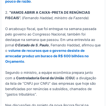
pouco de razão
.
2.
“VAMOS ABRIR A CAIXA-PRETA DE RENÚNCIAS
FISCAIS”.
(
Fernando Haddad, ministro da Fazenda
)
O arcabouço fiscal, que foi entregue na semana passada
pelo governo ao Congresso Nacional, também foi
destaque na semana que passou. Em uma entrevista ao
jornal
O Estado de S. Paulo
, Fernando Haddad, afirmou que
o
volume de recursos que o governo desiste de
arrecadar produz um buraco de R$ 600 bilhões no
Orçamento
.
Segundo o ministro, a equipe econômica prepara junto
com a
Controladoria Geral da União
(
CGU
) a divulgação
da lista de “CNPJ por CNPJ” das empresas que hoje são
beneficiadas por renúncias e subsídios, chamados de
“gastos tributários”.
Nas discussões do projeto da nova âncora fiscal na