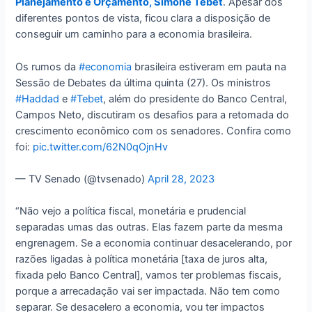
Planejamento e Orçamento, Simone Tebet
. Apesar dos
diferentes pontos de vista, ficou clara a disposição de
conseguir um caminho para a economia brasileira.
Os rumos da
#economia
brasileira estiveram em pauta na
Sessão de Debates da última quinta (27). Os ministros
#Haddad
e
#Tebet
, além do presidente do Banco Central,
Campos Neto, discutiram os desafios para a retomada do
crescimento econômico com os senadores. Confira como
foi:
pic.twitter.com/62N0qOjnHv
— TV Senado (@tvsenado)
April 28, 2023
“Não vejo a política fiscal, monetária e prudencial
separadas umas das outras. Elas fazem parte da mesma
engrenagem. Se a economia continuar desacelerando, por
razões ligadas à política monetária [taxa de juros alta,
fixada pelo Banco Central], vamos ter problemas fiscais,
porque a arrecadação vai ser impactada. Não tem como
separar. Se desacelero a economia, vou ter impactos