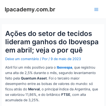
Ir
para
lpacademy.com.br
Main
o
conteúdo
Men
Ações do setor de tecidos
lideram ganhos do Ibovespa
em abril; veja o por quê
Deixe um comentário
/ Por
/
9 de maio de 2023
Abril foi um mês positivo para o
Ibovespa
, que registrou
uma alta de 2,5% durante o mês, segundo levantamento
feito pela
Quantum Asset
. Foi o terceiro maior
desempenho entre as bolsas de valores do mundo: só
ficou atrás do
Merval
, o principal índice da Argentina, que
se valorizou 11,86%, e do britânico
FTSE
, com alta
acumulada de 3,25%.