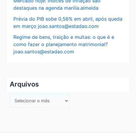
Mercado hoje: índices de inflação são
destaques na agenda marilia.almeida
Prévia do PIB sobe 0,56% em abril, após queda
em março joao.santos@estadao.com
Regime de bens, traição e multas: o que é e
como fazer o planejamento matrimonial?
joao.santos@estadao.com
Arquivos
A
r
q
u
i