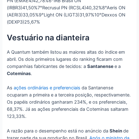
PN (EMAE4)42,78%6°IRB Brasil ON
(IRBR3)41,50%7°Recrusul PN (RCSL4)40,32%8°Aeris ON
(AERI3)33,05%9°Light ON (LIGT3)31,97%10°Dexxos ON
(DEXP3)25,67%
Vestuário na dianteira
A Quantum também listou as maiores altas do índice em
abril. Os dois primeiros lugares do ranking ficaram com
companhias fabricantes de tecidos: a
Santanense
e a
Coteminas
.
As
ações ordinárias e preferenciais
da Santanense
ocuparam a primeira e a terceira posição, respectivamente.
Os papéis ordinários ganharam 234%, e os preferenciais,
68,37%. Já as ações preferenciais da Coteminas saltaram
123,33%.
A razão para o desempenho está no anúncio da
Shein
de
trazer parte da sua produção no Brasil.
Após o ministro da