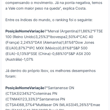
compensando o movimento. Já na ponta negativa, temos
a Vale com maior peso na queda”, explica Costa.
Entre os índices do mundo, o ranking foi o seguinte:
Posição
Nome
Variação
1°Merval (Argentina)11,86%2°FTSE
100 (Reino Unido)3,25%3°Ibovespa2,50%4°CAC 40
(França) 2,24%5°DAX (Alemanha)1,81%6°Dow Jones
(EUA)0,87%7°IPC MXX (México)0,81%8°S&P 500
(EUA)-0,13%9°SSE (China)-0,68%10°S&P ASX 200
(Austrália)-1,07%
Já dentro do próprio Ibov, os melhores desempenhos
foram:
Posição
Nome
Variação
1°Santanense ON
(CTSA3)234%2°Coteminas PN
(CTNM4)123,33%3°Santanense PN
(CTSA4)68,37%4°Multilaser ON (MLAS3)45,26%5°Emae