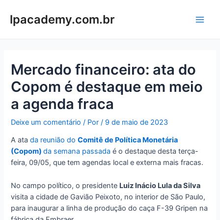
Ir
para
lpacademy.com.br
Main
o
conteúdo
Men
Mercado financeiro: ata do
Copom é destaque em meio
a agenda fraca
Deixe um comentário
/ Por
/
9 de maio de 2023
A ata
da reunião do
Comitê de Política Monetária
(Copom)
da semana passada
é o destaque desta terça-
feira, 09/05, que tem agendas local e externa mais fracas.
No campo político, o presidente
Luiz Inácio Lula da Silva
visita a cidade de Gavião Peixoto, no interior de São Paulo,
para inaugurar a linha de produção do caça F-39 Gripen na
fábrica da Embraer.