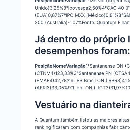
Posição
Nome
Variação
1°Merval (Argentina
Unido)3,25%3°Ibovespa2,50%4°CAC 40 (F
(EUA)0,87%7°IPC MXX (México)0,81%8°S&
200 (Austrália)-1,07%Fonte: Quantum Finan
Já dentro do próprio 
desempenhos foram:
Posição
Nome
Variação
1°Santanense ON (
(CTNM4)123,33%3°Santanense PN (CTSA4
(EMAE4)42,78%6°IRB Brasil ON (IRBR3)41
(AERI3)33,05%9°Light ON (LIGT3)31,97%1
Vestuário na dianteir
A Quantum também listou as maiores altas d
ranking ficaram com companhias fabricant