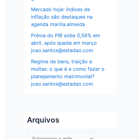
Mercado hoje: índices de
inflação são destaques na
agenda marilia.almeida
Prévia do PIB sobe 0,56% em
abril, após queda em março
joao.santos@estadao.com
Regime de bens, traição e
multas: o que é e como fazer o
planejamento matrimonial?
joao.santos@estadao.com
Arquivos
A