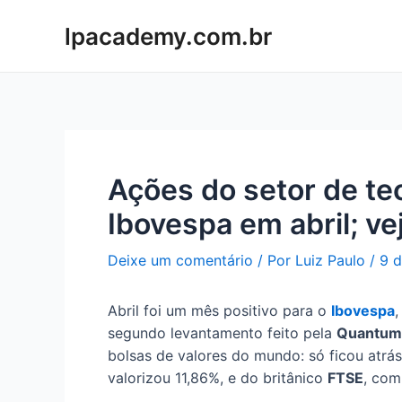
Ir
lpacademy.com.br
para
o
conteúdo
Ações do setor de te
Ibovespa em abril; ve
Deixe um comentário
/ Por
Luiz Paulo
/
9 
Abril foi um mês positivo para o
Ibovespa
,
segundo levantamento feito pela
Quantum
bolsas de valores do mundo: só ficou atrá
valorizou 11,86%, e do britânico
FTSE
, com