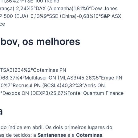
)11,86%2°FTSE 100 (Reino
rança) 2,24%5°DAX (Alemanha)1,81%6°Dow Jones
P 500 (EUA)-0,13%9°SSE (China)-0,68%10°S&P ASX
ce
Ibov, os melhores
CTSA3)234%2°Coteminas PN
)68,37%4°Multilaser ON (MLAS3)45,26%5°Emae PN
,50%7°Recrusul PN (RCSL4)40,32%8°Aeris ON
0°Dexxos ON (DEXP3)25,67%Fonte: Quantum Finance
a
o índice em abril. Os dois primeiros lugares do
es de tecidos: a
Santanense
e a
Coteminas
.