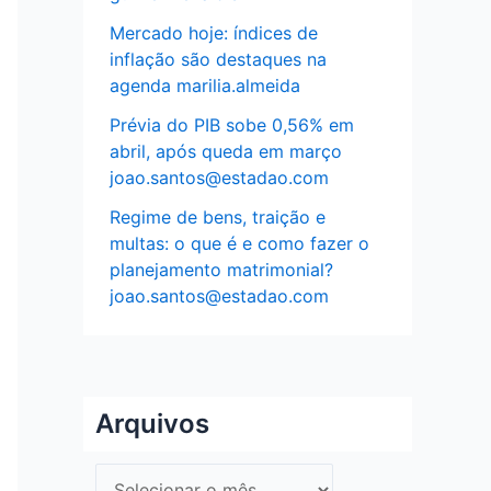
Mercado hoje: índices de
inflação são destaques na
agenda marilia.almeida
Prévia do PIB sobe 0,56% em
abril, após queda em março
joao.santos@estadao.com
Regime de bens, traição e
multas: o que é e como fazer o
planejamento matrimonial?
joao.santos@estadao.com
Arquivos
A