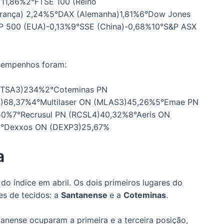
)11,86%2°FTSE 100 (Reino
rança) 2,24%5°DAX (Alemanha)1,81%6°Dow Jones
P 500 (EUA)-0,13%9°SSE (China)-0,68%10°S&P ASX
esempenhos foram:
CTSA3)234%2°Coteminas PN
)68,37%4°Multilaser ON (MLAS3)45,26%5°Emae PN
,50%7°Recrusul PN (RCSL4)40,32%8°Aeris ON
10°Dexxos ON (DEXP3)25,67%
a
o índice em abril. Os dois primeiros lugares do
es de tecidos: a
Santanense
e a
Coteminas
.
anense ocuparam a primeira e a terceira posição,