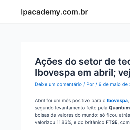
Ir
lpacademy.com.br
para
o
conteúdo
Ações do setor de te
Ibovespa em abril; ve
Deixe um comentário
/ Por
/
9 de maio de
Abril foi um mês positivo para o
Ibovespa
,
segundo levantamento feito pela
Quantum
bolsas de valores do mundo: só ficou atrá
valorizou 11,86%, e do britânico
FTSE
, com