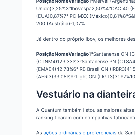
Posição
Nome
Variação
1°Merval (Argentina
Unido)3,25%3°Ibovespa2,50%4°CAC 40 (F
(EUA)0,87%7°IPC MXX (México)0,81%8°S&
200 (Austrália)-1,07%
Já dentro do próprio Ibov, os melhores d
Posição
Nome
Variação
1°Santanense ON (
(CTNM4)123,33%3°Santanense PN (CTSA4
(EMAE4)42,78%6°IRB Brasil ON (IRBR3)41
(AERI3)33,05%9°Light ON (LIGT3)31,97%
Vestuário na dianteir
A Quantum também listou as maiores altas d
ranking ficaram com companhias fabricant
As
ações ordinárias e preferenciais
da Sant